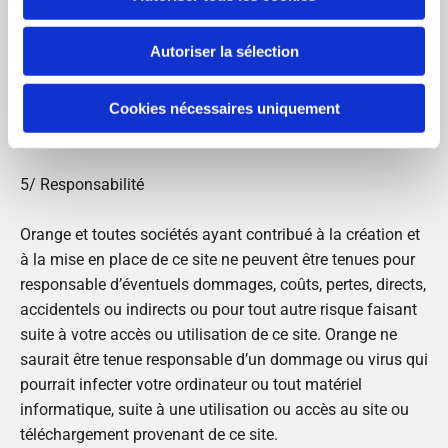
sens du code de la Propriété Intellectuelle. En
conséquence, toute représentation ou reproduction,
Autoriser la sélection
intégrale ou partielle, qui pourrait être faite sans le
consentement de leurs auteurs ou de leurs ayants-droit,
Cookies nécessaires uniquement
est illicite. Les éléments de ce site ne peuvent être vendus
ou commercialisés dans un but lucratif.
5/ Responsabilité
Orange et toutes sociétés ayant contribué à la création et
à la mise en place de ce site ne peuvent être tenues pour
responsable d’éventuels dommages, coûts, pertes, directs,
accidentels ou indirects ou pour tout autre risque faisant
suite à votre accès ou utilisation de ce site. Orange ne
saurait être tenue responsable d’un dommage ou virus qui
pourrait infecter votre ordinateur ou tout matériel
informatique, suite à une utilisation ou accès au site ou
téléchargement provenant de ce site.