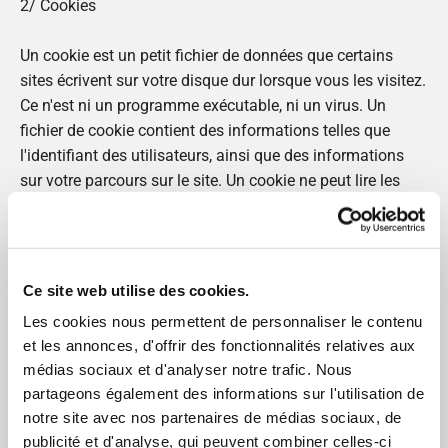
2/ Cookies
Un cookie est un petit fichier de données que certains
sites écrivent sur votre disque dur lorsque vous les visitez.
Ce n'est ni un programme exécutable, ni un virus. Un
fichier de cookie contient des informations telles que
l'identifiant des utilisateurs, ainsi que des informations
sur votre parcours sur le site. Un cookie ne peut lire les
informations sur votre disque dur, ni lire les autres fichiers
de cookies créés par d'autres sites. Le site utilise les
cookies pour obtenir des informations sur le trafic généré
par le site. Nous sommes ainsi en mesure de déterminer
Ce site web utilise des cookies.
l'usage que vous faites des informations mises à votre
Les cookies nous permettent de personnaliser le contenu
disposition sur ce site, ainsi que pour vérifier la pertinence
et les annonces, d'offrir des fonctionnalités relatives aux
de notre schéma de navigation avec ses informations.
médias sociaux et d'analyser notre trafic. Nous
Orange ne fait pas de corrélation entre les cookies et les
partageons également des informations sur l'utilisation de
informations personnelles que vous avez pu fournir, et ne
notre site avec nos partenaires de médias sociaux, de
vend pas ces informations à une tierce-partie. Vous
publicité et d'analyse, qui peuvent combiner celles-ci